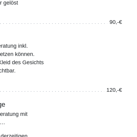
 gelöst
90,-€
ratung inkl.
setzen können.
Kleid des Gesichts
chtbar.
120,-€
ge
eratung mit
g…
 derzeitigen