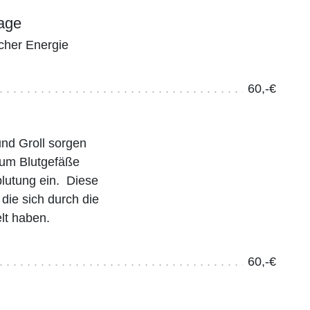
age
scher Energie
60,-€
und Groll sorgen
 um Blutgefäße
lutung ein. Diese
die sich durch die
lt haben.
60,-€