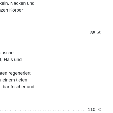
keln, Nacken und
nzen Körper
85,-€
dusche.
t, Hals und
ten regeneriert
u einem tiefen
tbar frischer und
110,-€