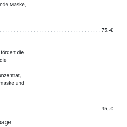
gende Maske,
75,-€
fördert die
die
onzentrat,
nmaske und
95,-€
sage