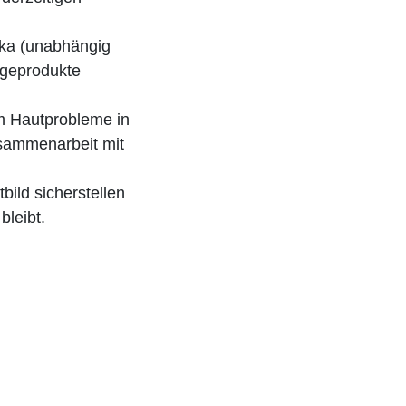
tika (unabhängig
egeprodukte
m Hautprobleme in
sammenarbeit mit
bild sicherstellen
bleibt.