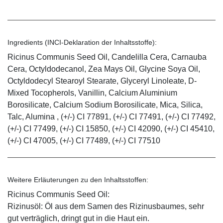
Ingredients (INCI-Deklaration der Inhaltsstoffe):
Ricinus Communis Seed Oil, Candelilla Cera, Carnauba
Cera, Octyldodecanol, Zea Mays Oil, Glycine Soya Oil,
Octyldodecyl Stearoyl Stearate, Glyceryl Linoleate, D-
Mixed Tocopherols, Vanillin, Calcium Aluminium
Borosilicate, Calcium Sodium Borosilicate, Mica, Silica,
Talc, Alumina , (+/-) CI 77891, (+/-) CI 77491, (+/-) CI 77492,
(+/-) CI 77499, (+/-) CI 15850, (+/-) CI 42090, (+/-) CI 45410,
(+/-) CI 47005, (+/-) CI 77489, (+/-) CI 77510
Weitere Erläuterungen zu den Inhaltsstoffen:
Ricinus Communis Seed Oil:
Rizinusöl: Öl aus dem Samen des Rizinusbaumes, sehr
gut verträglich, dringt gut in die Haut ein.