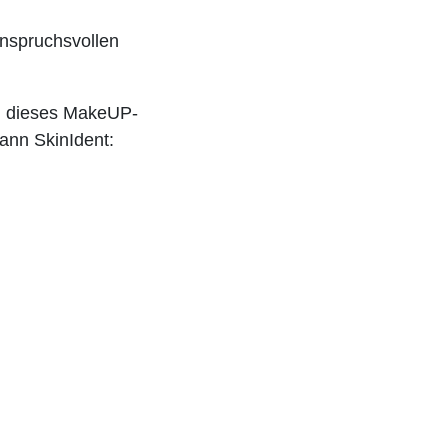
anspruchsvollen
ch dieses MakeUP-
ann SkinIdent: