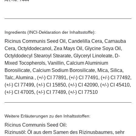
Ingredients (INCI-Deklaration der Inhaltsstoffe):
Ricinus Communis Seed Oil, Candelilla Cera, Carnauba
Cera, Octyldodecanol, Zea Mays Oil, Glycine Soya Oil,
Octyldodecyl Stearoyl Stearate, Glyceryl Linoleate, D-
Mixed Tocopherols, Vanillin, Calcium Aluminium
Borosilicate, Calcium Sodium Borosilicate, Mica, Silica,
Talc, Alumina , (+/-) CI 77891, (+/-) CI 77491, (+/-) CI 77492,
(+/-) CI 77499, (+/-) CI 15850, (+/-) CI 42090, (+/-) CI 45410,
(+/-) CI 47005, (+/-) CI 77489, (+/-) CI 77510
Weitere Erläuterungen zu den Inhaltsstoffen:
Ricinus Communis Seed Oil:
Rizinusöl: Öl aus dem Samen des Rizinusbaumes, sehr