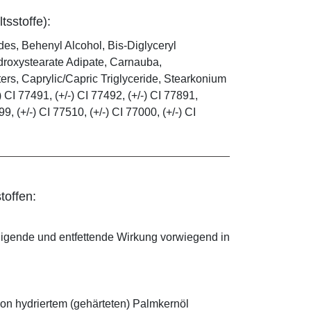
tsstoffe):
es, Behenyl Alcohol, Bis-Diglyceryl
droxystearate Adipate, Carnauba,
rs, Caprylic/Capric Triglyceride, Stearkonium
 CI 77491, (+/-) CI 77492, (+/-) CI 77891,
99, (+/-) CI 77510, (+/-) CI 77000, (+/-) CI
toffen:
nigende und entfettende Wirkung vorwiegend in
on hydriertem (gehärteten) Palmkernöl