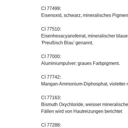
CI 77499:
Eisenoxid, schwarz, mineralisches Pigmen
CI 77510:
Eisenhexacyanoferrat, mineralischer blauer 
'Preußisch Blau' genannt.
CI 77000:
Aluminiumpulver: graues Farbpigment.
CI 77742:
Mangan-Ammonium-Diphosphat, violetter m
CI 77163:
Bismuth Oxychloride, weisser mineralischer 
Fällen wird von Hautreizungen berichtet
CI 77288: