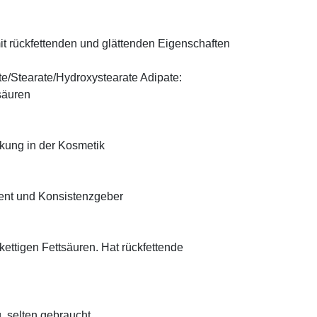
t rückfettenden und glättenden Eigenschaften
te/Stearate/Hydroxystearate Adipate:
säuren
rkung in der Kosmetik
ient und Konsistenzgeber
zkettigen Fettsäuren. Hat rückfettende
, selten gebraucht