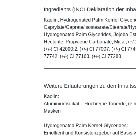
Ingredients (INCI-Deklaration der Inhal
Kaolin, Hydrogenated Palm Kernel Glycerid
Caprylate/Caprate/Isostearate/Stearate/Hy
Hydrogenated Palm Glycerides, Jojoba Este
Hectorite, Propylene Carbonate, Mica , (+/-)
(+/-) CI 42090:2, (+/-) CI 77007, (+/-) CI 774
77742, (+/-) CI 77163, (+/-) CI 77288
Weitere Erläuterungen zu den Inhaltss
Kaolin:
Aluminiumsilikat – Hochreine Tonerde, rei
Masken
Hydrogenated Palm Kernel Glycerides:
Emollient und Konsistenzgeber auf Basis v