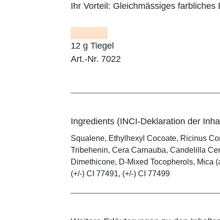
Ihr Vorteil:
Gleichmässiges farbliches E
12 g Tiegel
Art.-Nr. 7022
Ingredients (INCI-Deklaration der Inhal
Squalene, Ethylhexyl Cocoate, Ricinus Co
Tribehenin, Cera Carnauba, Candelilla Cera
Dimethicone, D-Mixed Tocopherols, Mica (and
(+/-) CI 77491, (+/-) CI 77499