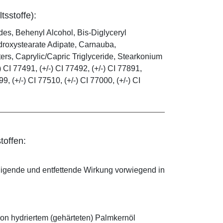
tsstoffe):
es, Behenyl Alcohol, Bis-Diglyceryl
droxystearate Adipate, Carnauba,
rs, Caprylic/Capric Triglyceride, Stearkonium
 CI 77491, (+/-) CI 77492, (+/-) CI 77891,
99, (+/-) CI 77510, (+/-) CI 77000, (+/-) CI
toffen:
nigende und entfettende Wirkung vorwiegend in
on hydriertem (gehärteten) Palmkernöl