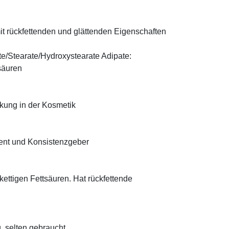
t rückfettenden und glättenden Eigenschaften
te/Stearate/Hydroxystearate Adipate:
säuren
rkung in der Kosmetik
ient und Konsistenzgeber
zkettigen Fettsäuren. Hat rückfettende
, selten gebraucht