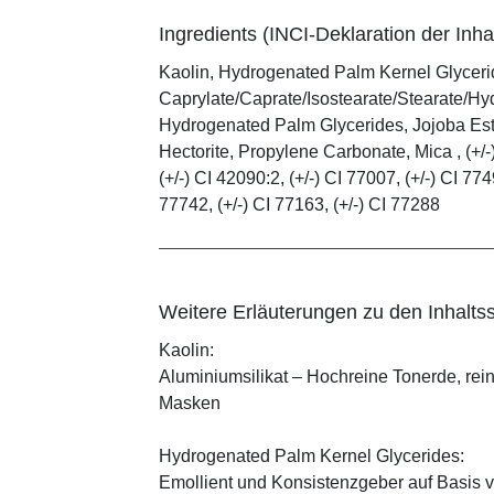
Ingredients (INCI-Deklaration der Inhal
Kaolin, Hydrogenated Palm Kernel Glycerid
Caprylate/Caprate/Isostearate/Stearate/Hy
Hydrogenated Palm Glycerides, Jojoba Este
Hectorite, Propylene Carbonate, Mica , (+/-)
(+/-) CI 42090:2, (+/-) CI 77007, (+/-) CI 774
77742, (+/-) CI 77163, (+/-) CI 77288
Weitere Erläuterungen zu den Inhaltss
Kaolin:
Aluminiumsilikat – Hochreine Tonerde, rei
Masken
Hydrogenated Palm Kernel Glycerides:
Emollient und Konsistenzgeber auf Basis v