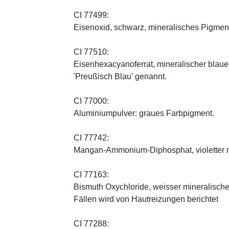
CI 77499:
Eisenoxid, schwarz, mineralisches Pigmen
CI 77510:
Eisenhexacyanoferrat, mineralischer blauer 
'Preußisch Blau' genannt.
CI 77000:
Aluminiumpulver: graues Farbpigment.
CI 77742:
Mangan-Ammonium-Diphosphat, violetter m
CI 77163:
Bismuth Oxychloride, weisser mineralischer 
Fällen wird von Hautreizungen berichtet
CI 77288: