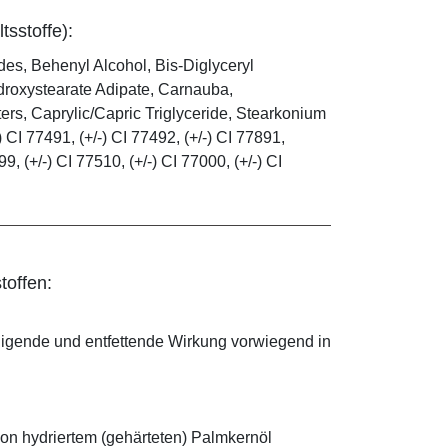
tsstoffe):
es, Behenyl Alcohol, Bis-Diglyceryl
droxystearate Adipate, Carnauba,
rs, Caprylic/Capric Triglyceride, Stearkonium
 CI 77491, (+/-) CI 77492, (+/-) CI 77891,
99, (+/-) CI 77510, (+/-) CI 77000, (+/-) CI
toffen:
nigende und entfettende Wirkung vorwiegend in
on hydriertem (gehärteten) Palmkernöl