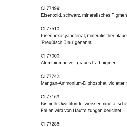
CI 77499:
Eisenoxid, schwarz, mineralisches Pigmen
CI 77510:
Eisenhexacyanoferrat, mineralischer blauer 
'Preußisch Blau' genannt.
CI 77000:
Aluminiumpulver: graues Farbpigment.
CI 77742:
Mangan-Ammonium-Diphosphat, violetter m
CI 77163:
Bismuth Oxychloride, weisser mineralischer 
Fällen wird von Hautreizungen berichtet
CI 77288: