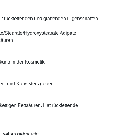
t rückfettenden und glättenden Eigenschaften
te/Stearate/Hydroxystearate Adipate:
säuren
rkung in der Kosmetik
ient und Konsistenzgeber
zkettigen Fettsäuren. Hat rückfettende
, selten gebraucht