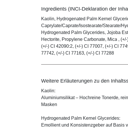
Ingredients (INCI-Deklaration der Inhal
Kaolin, Hydrogenated Palm Kernel Glycerid
Caprylate/Caprate/Isostearate/Stearate/Hy
Hydrogenated Palm Glycerides, Jojoba Este
Hectorite, Propylene Carbonate, Mica , (+/-)
(+/-) CI 42090:2, (+/-) CI 77007, (+/-) CI 774
77742, (+/-) CI 77163, (+/-) CI 77288
Weitere Erläuterungen zu den Inhaltss
Kaolin:
Aluminiumsilikat – Hochreine Tonerde, rei
Masken
Hydrogenated Palm Kernel Glycerides:
Emollient und Konsistenzgeber auf Basis v