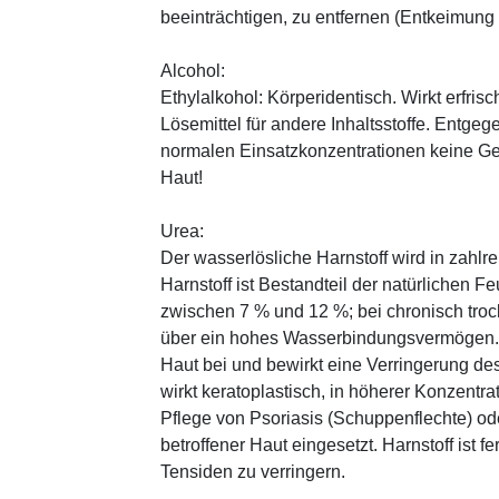
beeinträchtigen, zu entfernen (Entkeimung
Alcohol:
Ethylalkohol: Körperidentisch. Wirkt erfrisc
Lösemittel für andere Inhaltsstoffe. Entg
normalen Einsatzkonzentrationen keine Ge
Haut!
Urea:
Der wasserlösliche Harnstoff wird in zahlr
Harnstoff ist Bestandteil der natürlichen F
zwischen 7 % und 12 %; bei chronisch trock
über ein hohes Wasserbindungsvermögen. E
Haut bei und bewirkt eine Verringerung de
wirkt keratoplastisch, in höherer Konzentra
Pflege von Psoriasis (Schuppenflechte) ode
betroffener Haut eingesetzt. Harnstoff ist fe
Tensiden zu verringern.