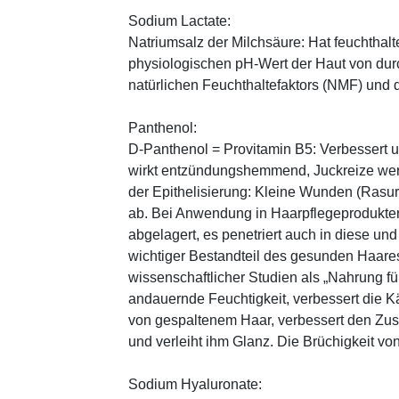
Sodium Lactate:
Natriumsalz der Milchsäure: Hat feuchthal
physiologischen pH-Wert der Haut von durch
natürlichen Feuchthaltefaktors (NMF) und
Panthenol:
D-Panthenol = Provitamin B5: Verbessert 
wirkt entzündungshemmend, Juckreize wer
der Epithelisierung: Kleine Wunden (Rasu
ab. Bei Anwendung in Haarpflegeprodukten
abgelagert, es penetriert auch in diese und
wichtiger Bestandteil des gesunden Haares 
wissenschaftlicher Studien als „Nahrung fü
andauernde Feuchtigkeit, verbessert die K
von gespaltenem Haar, verbessert den Zus
und verleiht ihm Glanz. Die Brüchigkeit vo
Sodium Hyaluronate: