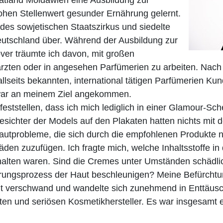
atland Moldawien eine Ausbildung zur
ohen Stellenwert gesunder Ernährung gelernt.
 des sowjetischen Staatszirkus und siedelte
utschland über. Während der Ausbildung zur
er träumte ich davon, mit großen
zten oder in angesehen Parfümerien zu arbeiten. Nach m
er allseits bekannten, international tätigen Parfümerien 
war an meinem Ziel angekommen.
feststellen, dass ich mich lediglich in einer Glamour-Sc
chter der Models auf den Plakaten hatten nichts mit der 
utprobleme, die sich durch die empfohlenen Produkte ni
äden zuzufügen. Ich fragte mich, welche Inhaltsstoffe i
lten waren. Sind die Cremes unter Umständen schädlich
lterungsprozess der Haut beschleunigen? Meine Befürcht
it verschwand und wandelte sich zunehmend in Enttäusch
n und seriösen Kosmetikhersteller. Es war insgesamt e