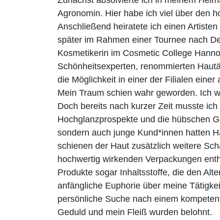
Zunächst absolvierte ich in meinem Heim
Agronomin. Hier habe ich viel über den h
Anschließend heiratete ich einen Artisten
später im Rahmen einer Tournee nach De
Kosmetikerin im Cosmetic College Hannov
Schönheitsexperten, renommierten Hautär
die Möglichkeit in einer der Filialen ein
Mein Traum schien wahr geworden. Ich 
Doch bereits nach kurzer Zeit musste ich 
Hochglanzprospekte und die hübschen Gesi
sondern auch junge Kund*innen hatten Ha
schienen der Haut zusätzlich weitere Sch
hochwertig wirkenden Verpackungen entha
Produkte sogar Inhaltsstoffe, die den A
anfängliche Euphorie über meine Tätigke
persönliche Suche nach einem kompetente
Geduld und mein Fleiß wurden belohnt.