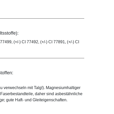
tsstoffe):
 77499, (+/-) CI 77492, (+/-) CI 77891, (+/-) CI
toffen:
zu verwechseln mit Talg!). Magnesiumhaltiger
e Faserbestandteile, daher sind asbestähnliche
; gute Haft- und Gleiteigenschaften.