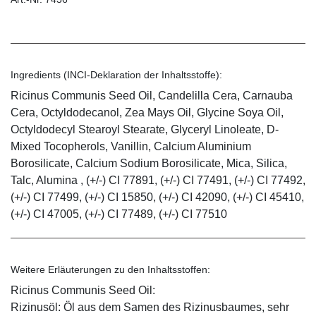
Ingredients (INCI-Deklaration der Inhaltsstoffe):
Ricinus Communis Seed Oil, Candelilla Cera, Carnauba
Cera, Octyldodecanol, Zea Mays Oil, Glycine Soya Oil,
Octyldodecyl Stearoyl Stearate, Glyceryl Linoleate, D-
Mixed Tocopherols, Vanillin, Calcium Aluminium
Borosilicate, Calcium Sodium Borosilicate, Mica, Silica,
Talc, Alumina , (+/-) CI 77891, (+/-) CI 77491, (+/-) CI 77492,
(+/-) CI 77499, (+/-) CI 15850, (+/-) CI 42090, (+/-) CI 45410,
(+/-) CI 47005, (+/-) CI 77489, (+/-) CI 77510
Weitere Erläuterungen zu den Inhaltsstoffen:
Ricinus Communis Seed Oil:
Rizinusöl: Öl aus dem Samen des Rizinusbaumes, sehr