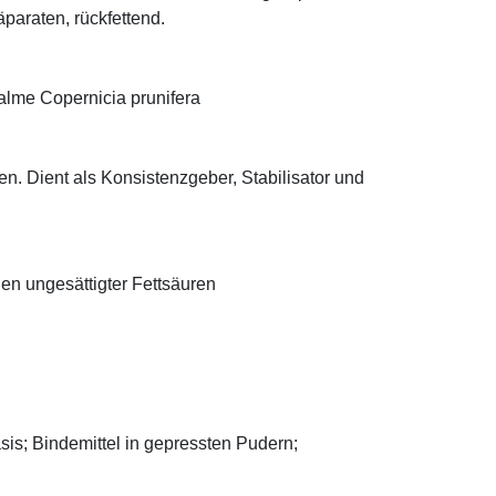
äparaten, rückfettend.
alme Copernicia prunifera
n. Dient als Konsistenzgeber, Stabilisator und
len ungesättigter Fettsäuren
asis; Bindemittel in gepressten Pudern;