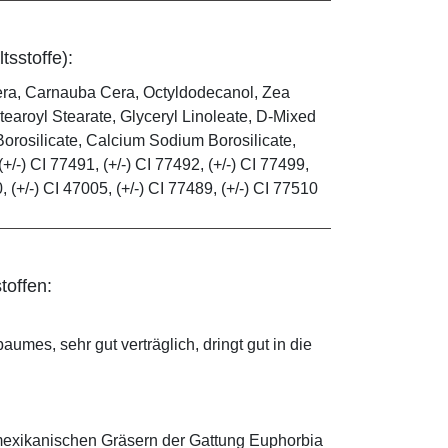
tsstoffe):
era, Carnauba Cera, Octyldodecanol, Zea
tearoyl Stearate, Glyceryl Linoleate, D-Mixed
orosilicate, Calcium Sodium Borosilicate,
(+/-) CI 77491, (+/-) CI 77492, (+/-) CI 77499,
0, (+/-) CI 47005, (+/-) CI 77489, (+/-) CI 77510
toffen:
mes, sehr gut verträglich, dringt gut in die
mexikanischen Gräsern der Gattung Euphorbia