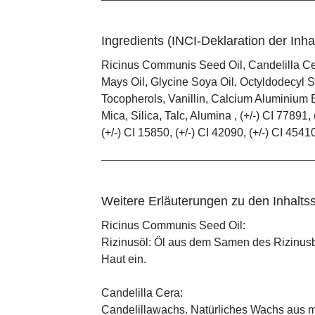
Ingredients (INCI-Deklaration der Inhal
Ricinus Communis Seed Oil, Candelilla C
Mays Oil, Glycine Soya Oil, Octyldodecyl S
Tocopherols, Vanillin, Calcium Aluminium B
Mica, Silica, Talc, Alumina , (+/-) CI 77891, 
(+/-) CI 15850, (+/-) CI 42090, (+/-) CI 4541
Weitere Erläuterungen zu den Inhaltss
Ricinus Communis Seed Oil:
Rizinusöl: Öl aus dem Samen des Rizinusbau
Haut ein.
Candelilla Cera:
Candelillawachs. Natürliches Wachs aus 