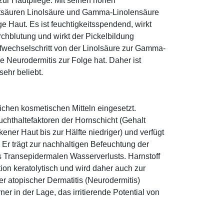
zur Hautpflege. Mit seinen hohen
ttsäuren Linolsäure und Gamma-Linolensäure
e Haut. Es ist feuchtigkeitsspendend, wirkt
rchblutung und wirkt der Pickelbildung
ffwechselschritt von der Linolsäure zur Gamma-
e Neurodermitis zur Folge hat. Daher ist
ehr beliebt.
eichen kosmetischen Mitteln eingesetzt.
euchthaltefaktoren der Hornschicht (Gehalt
ener Haut bis zur Hälfte niedriger) und verfügt
r trägt zur nachhaltigen Befeuchtung der
s Transepidermalen Wasserverlusts. Harnstoff
tion keratolytisch und wird daher auch zur
r atopischer Dermatitis (Neurodermitis)
rner in der Lage, das irritierende Potential von