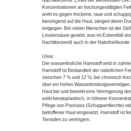
Nachtkerzenöl: Eines der wertvollsten Öle 
Konzentrationen an hochungesättigten Fe
wirkt es gegen trockene, raue und schuppig
beruhigend auf die Haut, steigert deren Du
entgegen. Bei vielen Menschen ist der Sto
Linolensäure gestört, was im Extremfall ein
Nachtkerzenöl auch in der Naturheilkunde s
Urea:
Der wasserlösliche Harnstoff wird in zahlr
Harnstoff ist Bestandteil der natürlichen F
zwischen 7 % und 12 %; bei chronisch trock
über ein hohes Wasserbindungsvermögen. E
Haut bei und bewirkt eine Verringerung de
wirkt keratoplastisch, in höherer Konzentra
Pflege von Psoriasis (Schuppenflechte) ode
betroffener Haut eingesetzt. Harnstoff ist fe
Tensiden zu verringern.