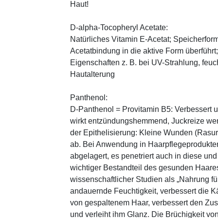
Haut!
D-alpha-Tocopheryl Acetate:
Natürliches Vitamin E-Acetat; Speicherform
Acetatbindung in die aktive Form überführt
Eigenschaften z. B. bei UV-Strahlung, feuc
Hautalterung
Panthenol:
D-Panthenol = Provitamin B5: Verbessert 
wirkt entzündungshemmend, Juckreize wer
der Epithelisierung: Kleine Wunden (Rasu
ab. Bei Anwendung in Haarpflegeprodukten
abgelagert, es penetriert auch in diese und
wichtiger Bestandteil des gesunden Haares 
wissenschaftlicher Studien als „Nahrung fü
andauernde Feuchtigkeit, verbessert die K
von gespaltenem Haar, verbessert den Zus
und verleiht ihm Glanz. Die Brüchigkeit vo