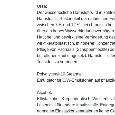
Urea:
Der wasserlösliche Harnstoff wird in zahlr
Harnstoff ist Bestandteil der natürlichen F
zwischen 7 % und 12 %; bei chronisch trock
über ein hohes Wasserbindungsvermögen. E
Haut bei und bewirkt eine Verringerung de
wirkt keratoplastisch, in höherer Konzentra
Pflege von Psoriasis (Schuppenflechte) ode
betroffener Haut eingesetzt. Harnstoff ist fe
Tensiden zu verringern.
Polyglyceryl-10 Stearate:
Emulgator für O/W-Emulsionen auf pflanzli
Alcohol:
Ethylalkohol: Körperidentisch. Wirkt erfrisc
Lösemittel für andere Inhaltsstoffe. Entg
normalen Einsatzkonzentrationen keine Ge