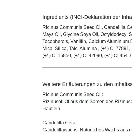
Ingredients (INCI-Deklaration der Inhal
Ricinus Communis Seed Oil, Candelilla C
Mays Oil, Glycine Soya Oil, Octyldodecyl S
Tocopherols, Vanillin, Calcium Aluminium B
Mica, Silica, Talc, Alumina , (+/-) CI 77891, 
(+/-) CI 15850, (+/-) CI 42090, (+/-) CI 4541
Weitere Erläuterungen zu den Inhaltss
Ricinus Communis Seed Oil:
Rizinusöl: Öl aus dem Samen des Rizinusbau
Haut ein.
Candelilla Cera:
Candelillawachs. Natürliches Wachs aus 