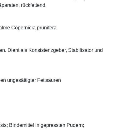
äparaten, rückfettend.
alme Copernicia prunifera
n. Dient als Konsistenzgeber, Stabilisator und
len ungesättigter Fettsäuren
asis; Bindemittel in gepressten Pudern;