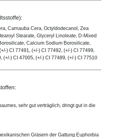
tsstoffe):
era, Carnauba Cera, Octyldodecanol, Zea
tearoyl Stearate, Glyceryl Linoleate, D-Mixed
orosilicate, Calcium Sodium Borosilicate,
(+/-) CI 77491, (+/-) CI 77492, (+/-) CI 77499,
0, (+/-) CI 47005, (+/-) CI 77489, (+/-) CI 77510
toffen:
mes, sehr gut verträglich, dringt gut in die
mexikanischen Gräsern der Gattung Euphorbia