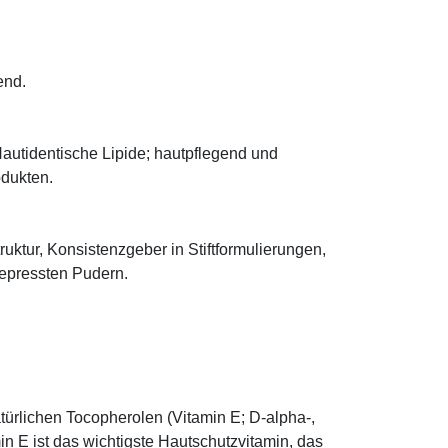
end.
autidentische Lipide; hautpflegend und
odukten.
truktur, Konsistenzgeber in Stiftformulierungen,
 gepressten Pudern.
türlichen Tocopherolen (Vitamin E; D-alpha-,
n E ist das wichtigste Hautschutzvitamin, das