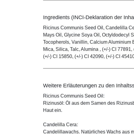
Ingredients (INCI-Deklaration der Inhal
Ricinus Communis Seed Oil, Candelilla C
Mays Oil, Glycine Soya Oil, Octyldodecyl S
Tocopherols, Vanillin, Calcium Aluminium B
Mica, Silica, Talc, Alumina , (+/-) CI 77891, 
(+/-) CI 15850, (+/-) CI 42090, (+/-) CI 4541
Weitere Erläuterungen zu den Inhaltss
Ricinus Communis Seed Oil:
Rizinusöl: Öl aus dem Samen des Rizinusbau
Haut ein.
Candelilla Cera:
Candelillawachs. Natürliches Wachs aus 