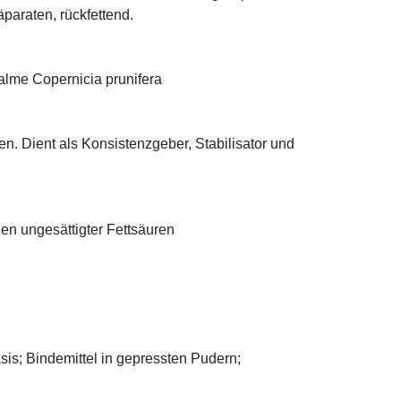
äparaten, rückfettend.
alme Copernicia prunifera
n. Dient als Konsistenzgeber, Stabilisator und
len ungesättigter Fettsäuren
asis; Bindemittel in gepressten Pudern;