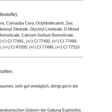
tsstoffe):
era, Carnauba Cera, Octyldodecanol, Zea
tearoyl Stearate, Glyceryl Linoleate, D-Mixed
orosilicate, Calcium Sodium Borosilicate,
(+/-) CI 77491, (+/-) CI 77492, (+/-) CI 77499,
0, (+/-) CI 47005, (+/-) CI 77489, (+/-) CI 77510
toffen:
mes, sehr gut verträglich, dringt gut in die
mexikanischen Gräsern der Gattung Euphorbia