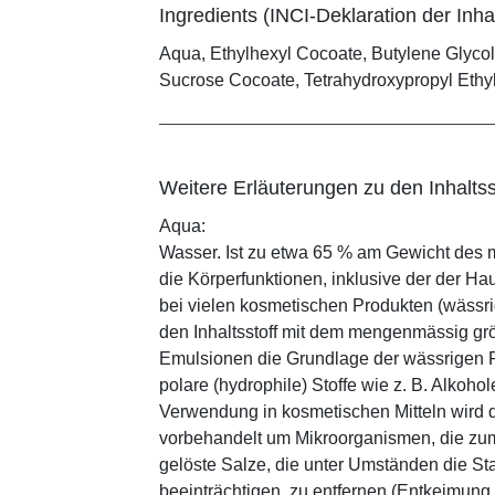
Ingredients (INCI-Deklaration der Inhal
Aqua, Ethylhexyl Cocoate, Butylene Glycol,
Sucrose Cocoate, Tetrahydroxypropyl Eth
Weitere Erläuterungen zu den Inhaltss
Aqua:
Wasser. Ist zu etwa 65 % am Gewicht des m
die Körperfunktionen, inklusive der der Ha
bei vielen kosmetischen Produkten (wässr
den Inhaltsstoff mit dem mengenmässig grös
Emulsionen die Grundlage der wässrigen Ph
polare (hydrophile) Stoffe wie z. B. Alkoho
Verwendung in kosmetischen Mitteln wird d
vorbehandelt um Mikroorganismen, die zum
gelöste Salze, die unter Umständen die St
beeinträchtigen, zu entfernen (Entkeimung