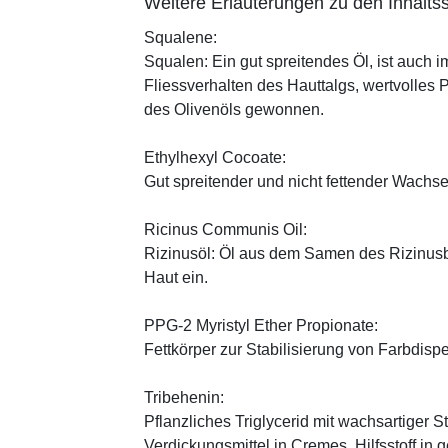
Weitere Erläuterungen zu den Inhaltss
Squalene:
Squalen: Ein gut spreitendes Öl, ist auch 
Fliessverhalten des Hauttalgs, wertvolles 
des Olivenöls gewonnen.
Ethylhexyl Cocoate:
Gut spreitender und nicht fettender Wachses
Ricinus Communis Oil:
Rizinusöl: Öl aus dem Samen des Rizinusbau
Haut ein.
PPG-2 Myristyl Ether Propionate:
Fettkörper zur Stabilisierung von Farbdisp
Tribehenin:
Pflanzliches Triglycerid mit wachsartiger S
Verdickungsmittel in Cremes, Hilfsstoff in