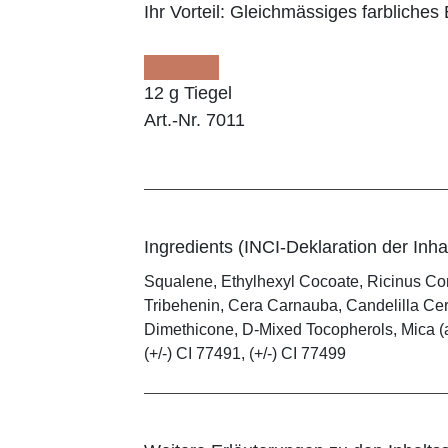
Ihr Vorteil:
Gleichmässiges farbliches E
12 g Tiegel
Art.-Nr. 7011
Ingredients (INCI-Deklaration der Inhal
Squalene, Ethylhexyl Cocoate, Ricinus Co
Tribehenin, Cera Carnauba, Candelilla Cera
Dimethicone, D-Mixed Tocopherols, Mica (and
(+/-) CI 77491, (+/-) CI 77499