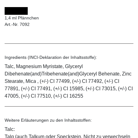
1,4 ml Pfännchen
Art.-Nr. 7092
Ingredients (INCI-Deklaration der Inhaltsstoffe):
Talc, Magnesium Myristate, Glyceryl
Dibehenate(and)Tribehenate(and)Glyceryl Behenate, Zinc
Stearate, Mica , (+/-) CI 77499, (+/-) CI 77492, (+/-) CI
77891, (+/-) CI 77491, (+/-) CI 15985, (+/-) CI 73015, (+/-) CI
47005, (+/-) CI 77510, (+/-) CI 16255
Weitere Erläuterungen zu den Inhaltsstoffen:
Talc:
Talg (auch Talkum oder Speckstein. Nicht zu verwechseln