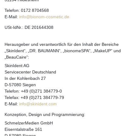
Telefon: 0172 8704568
E-Mail:
info@bionom-cosmetic.de
USt-IdNr.: DE 201644308
Herausgeber und verantwortlich für den Inhalt der Bereiche
„SkinIdent“, „DR. BAUMANN“, „bionomeSPA“, „MakeUP“ und
„BeauCaire“:
SkinIdent AG
Servicecenter Deutschland
In der Kohlenbach 27
D-57080 Siegen
Telefon: +49 (0)271 384779-0
Telefax: +49 (0)271 384779-79
E-Mail:
info@skinident.com
Konzeption, Design und Programmierung:
SchmelzerMedien GmbH
Eiserntalstraße 161
D-57080 Siegen