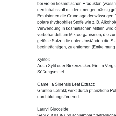
bei vielen kosmetischen Produkten (wässr
den Inhaltsstoff mit dem mengenmässig grös
Emulsionen die Grundlage der wässrigen Ph
polare (hydrophile) Stoffe wie z. B. Alkoho
Verwendung in kosmetischen Mitteln wird d
vorbehandelt um Mikroorganismen, die zum
gelöste Salze, die unter Umständen die St
beeinträchtigen, zu entfernen (Entkeimung
Xylitol:
Auch Xylit oder Birkenzucker. Ein im Verg
Süßungsmittel.
Camellia Sinensis Leaf Extract:
Grüntee-Extrakt; wirkt durch pflanzliche
durchblutungsfördernd.
Lauryl Glucoside:
Sehr gut haut- und schleimhautverträglic