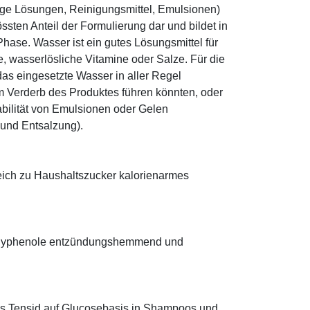
ige Lösungen, Reinigungsmittel, Emulsionen)
sten Anteil der Formulierung dar und bildet in
ase. Wasser ist ein gutes Lösungsmittel für
le, wasserlösliche Vitamine oder Salze. Für die
as eingesetzte Wasser in aller Regel
 Verderb des Produktes führen könnten, oder
abilität von Emulsionen oder Gelen
 und Entsalzung).
leich zu Haushaltszucker kalorienarmes
 Polyphenole entzündungshemmend und
hes Tensid auf Glucosebasis in Shampoos und