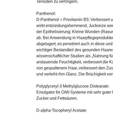
Tensiden zu verringern.
Panthenol:
D-Panthenol = Provitamin B5: Verbessert 
wirkt entzündungshemmend, Juckreize wer
der Epithelisierung: Kleine Wunden (Rasu
ab. Bei Anwendung in Haarpflegeprodukten
abgelagert, es penetriert auch in diese und
wichtiger Bestandteil des gesunden Haares 
wissenschaftlicher Studien als „Nahrung fü
andauernde Feuchtigkeit, verbessert die K
von gespaltenem Haar, verbessert den Zus
und verleiht ihm Glanz. Die Brüchigkeit vo
Polyglyceryl-3 Methylglucose Distearate:
Emulgator für O/W-Systeme mit sehr guter 
Zucker und Fettsäuren.
D-alpha-Tocopheryl Acetate: