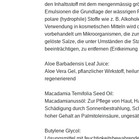
den Inhaltsstoff mit dem mengenmässig grös
Emulsionen die Grundlage der wässrigen Ph
polare (hydrophile) Stoffe wie z. B. Alkoho
Verwendung in kosmetischen Mitteln wird d
vorbehandelt um Mikroorganismen, die zum
gelöste Salze, die unter Umständen die St
beeinträchtigen, zu entfernen (Entkeimung
Aloe Barbadensis Leaf Juice:
Aloe Vera Gel, pflanzlicher Wirkstoff, ­heil
regenerierend
Macadamia Ternifolia Seed Oil:
Macadamianussöl: Zur Pflege von Haut, Ha
Schädigung durch Sonnenbestrahlung, Sch
hoher Gehalt an Palmitoleinsäure, ungesät
Butylene Glycol:
Lösungsmittel mit feuchtigkeitsbewahrende