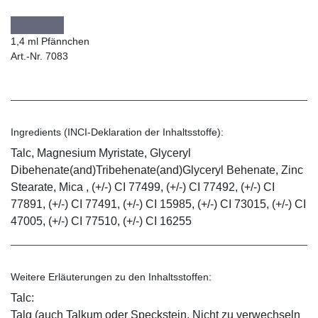
1,4 ml Pfännchen
Art.-Nr. 7083
Ingredients (INCI-Deklaration der Inhaltsstoffe):
Talc, Magnesium Myristate, Glyceryl
Dibehenate(and)Tribehenate(and)Glyceryl Behenate, Zinc
Stearate, Mica , (+/-) CI 77499, (+/-) CI 77492, (+/-) CI
77891, (+/-) CI 77491, (+/-) CI 15985, (+/-) CI 73015, (+/-) CI
47005, (+/-) CI 77510, (+/-) CI 16255
Weitere Erläuterungen zu den Inhaltsstoffen:
Talc:
Talg (auch Talkum oder Speckstein. Nicht zu verwechseln