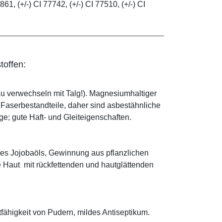
861, (+/-) CI 77742, (+/-) CI 77510, (+/-) CI
toffen:
zu verwechseln mit Talg!). Magnesiumhaltiger
e Faserbestandteile, daher sind asbestähnliche
; gute Haft- und Gleiteigenschaften.
es Jojobaöls, Gewinnung aus pflanzlichen
e Haut mit rückfettenden und hautglättenden
tfähigkeit von Pudern, mildes Antiseptikum.