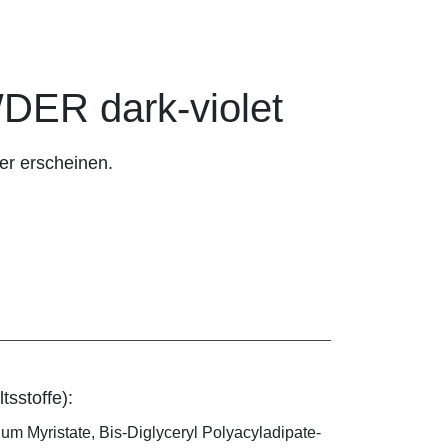
ER dark-violet
er erscheinen.
tsstoffe):
ium Myristate, Bis-Diglyceryl Polyacyladipate-