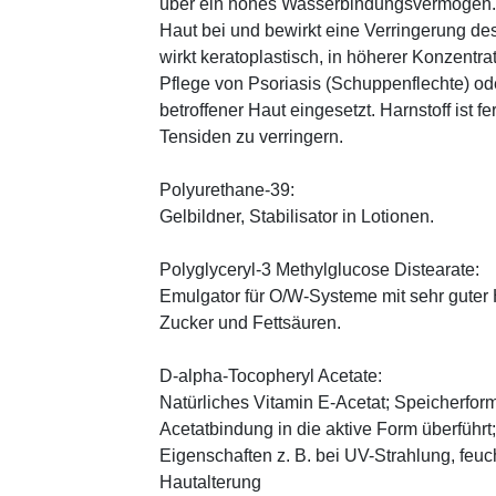
über ein hohes Wasserbindungsvermögen. E
Haut bei und bewirkt eine Verringerung de
wirkt keratoplastisch, in höherer Konzentra
Pflege von Psoriasis (Schuppenflechte) ode
betroffener Haut eingesetzt. Harnstoff ist fe
Tensiden zu verringern.
Polyurethane-39:
Gelbildner, Stabilisator in Lotionen.
Polyglyceryl-3 Methylglucose Distearate:
Emulgator für O/W-Systeme mit sehr guter 
Zucker und Fettsäuren.
D-alpha-Tocopheryl Acetate:
Natürliches Vitamin E-Acetat; Speicherform
Acetatbindung in die aktive Form überführt
Eigenschaften z. B. bei UV-Strahlung, feuc
Hautalterung