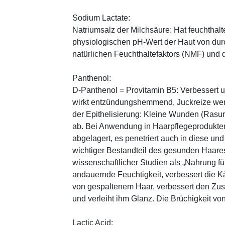
Sodium Lactate:
Natriumsalz der Milchsäure: Hat feuchthal
physiologischen pH-Wert der Haut von durch
natürlichen Feuchthaltefaktors (NMF) und
Panthenol:
D-Panthenol = Provitamin B5: Verbessert 
wirkt entzündungshemmend, Juckreize wer
der Epithelisierung: Kleine Wunden (Rasu
ab. Bei Anwendung in Haarpflegeprodukten
abgelagert, es penetriert auch in diese und
wichtiger Bestandteil des gesunden Haares 
wissenschaftlicher Studien als „Nahrung fü
andauernde Feuchtigkeit, verbessert die K
von gespaltenem Haar, verbessert den Zus
und verleiht ihm Glanz. Die Brüchigkeit vo
Lactic Acid: