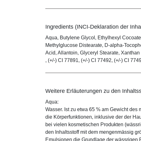
Ingredients (INCI-Deklaration der Inhal
Aqua, Butylene Glycol, Ethylhexyl Cocoate
Methylglucose Distearate, D-alpha-Tocophe
Acid, Allantoin, Glyceryl Stearate, Xanth
, (+/-) CI 77891, (+/-) CI 77492, (+/-) CI 774
Weitere Erläuterungen zu den Inhaltss
Aqua:
Wasser. Ist zu etwa 65 % am Gewicht des m
die Körperfunktionen, inklusive der der Ha
bei vielen kosmetischen Produkten (wässr
den Inhaltsstoff mit dem mengenmässig grös
Emulsionen die Grundlage der wässrigen Ph