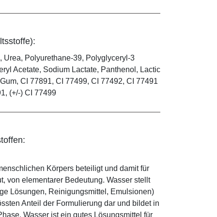
tsstoffe):
, Urea, Polyurethane-39, Polyglyceryl-3
ryl Acetate, Sodium Lactate, Panthenol, Lactic
an Gum, CI 77891, CI 77499, CI 77492, CI 77491
91, (+/-) CI 77499
toffen:
enschlichen Körpers beteiligt und damit für
ut, von elementarer Bedeutung. Wasser stellt
ige Lösungen, Reinigungsmittel, Emulsionen)
sten Anteil der Formulierung dar und bildet in
ase. Wasser ist ein gutes Lösungsmittel für