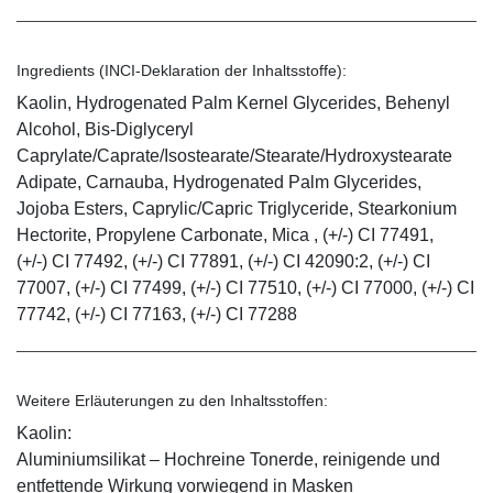
Ingredients (INCI-Deklaration der Inhaltsstoffe):
Kaolin, Hydrogenated Palm Kernel Glycerides, Behenyl
Alcohol, Bis-Diglyceryl
Caprylate/Caprate/Isostearate/Stearate/Hydroxystearate
Adipate, Carnauba, Hydrogenated Palm Glycerides,
Jojoba Esters, Caprylic/Capric Triglyceride, Stearkonium
Hectorite, Propylene Carbonate, Mica , (+/-) CI 77491,
(+/-) CI 77492, (+/-) CI 77891, (+/-) CI 42090:2, (+/-) CI
77007, (+/-) CI 77499, (+/-) CI 77510, (+/-) CI 77000, (+/-) CI
77742, (+/-) CI 77163, (+/-) CI 77288
Weitere Erläuterungen zu den Inhaltsstoffen:
Kaolin:
Aluminiumsilikat – Hochreine Tonerde, reinigende und
entfettende Wirkung vorwiegend in Masken