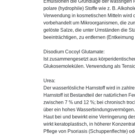
Emulsionen die Grundlage der wässrigen Ph
polare (hydrophile) Stoffe wie z. B. Alkoho
Verwendung in kosmetischen Mitteln wird d
vorbehandelt um Mikroorganismen, die zum
gelöste Salze, die unter Umständen die St
beeinträchtigen, zu entfernen (Entkeimung
Disodium Cocoyl Glutamate:
Ist zusammengesetzt aus körperidentische
Glukosemolekülen. Verwendung als Tensid,
Urea:
Der wasserlösliche Harnstoff wird in zahlr
Harnstoff ist Bestandteil der natürlichen F
zwischen 7 % und 12 %; bei chronisch trock
über ein hohes Wasserbindungsvermögen. E
Haut bei und bewirkt eine Verringerung de
wirkt keratoplastisch, in höherer Konzentra
Pflege von Psoriasis (Schuppenflechte) ode