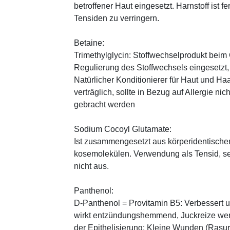
betroffener Haut eingesetzt. Harnstoff ist fe
Tensiden zu verringern.
Betaine:
Trimethylglycin: Stoffwechselprodukt beim
Regulierung des Stoffwechsels eingesetz
Natürlicher Konditionierer für Haut und Haa
verträglich, sollte in Bezug auf Allergie n
gebracht werden
Sodium Cocoyl Glutamate:
Ist zusammengesetzt aus körperidentische
kosemolekülen. Verwendung als Tensid, seh
nicht aus.
Panthenol:
D-Panthenol = Provitamin B5: Verbessert 
wirkt entzündungshemmend, Juckreize wer
der Epithelisierung: Kleine Wunden (Rasu