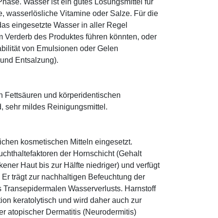
ase. Wasser ist ein gutes Lösungsmittel für
le, wasserlösliche Vitamine oder Salze. Für die
as eingesetzte Wasser in aller Regel
 Verderb des Produktes führen könnten, oder
abilität von Emulsionen oder Gelen
 und Entsalzung).
n Fettsäuren und körperidentischen
 sehr mildes Reinigungsmittel.
eichen kosmetischen Mitteln eingesetzt.
euchthaltefaktoren der Hornschicht (Gehalt
ener Haut bis zur Hälfte niedriger) und verfügt
r trägt zur nachhaltigen Befeuchtung der
s Transepidermalen Wasserverlusts. Harnstoff
tion keratolytisch und wird daher auch zur
r atopischer Dermatitis (Neurodermitis)