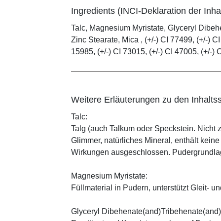
Ingredients (INCI-Deklaration der Inhal
Talc, Magnesium Myristate, Glyceryl Dibe
Zinc Stearate, Mica , (+/-) CI 77499, (+/-) CI
15985, (+/-) CI 73015, (+/-) CI 47005, (+/-) 
Weitere Erläuterungen zu den Inhaltss
Talc:
Talg (auch Talkum oder Speckstein. Nicht 
Glimmer, natürliches Mineral, enthält kein
Wirkungen ausgeschlossen. Pudergrundlage
Magnesium Myristate:
Füllmaterial in Pudern, unterstützt Gleit- un
Glyceryl Dibehenate(and)Tribehenate(and)