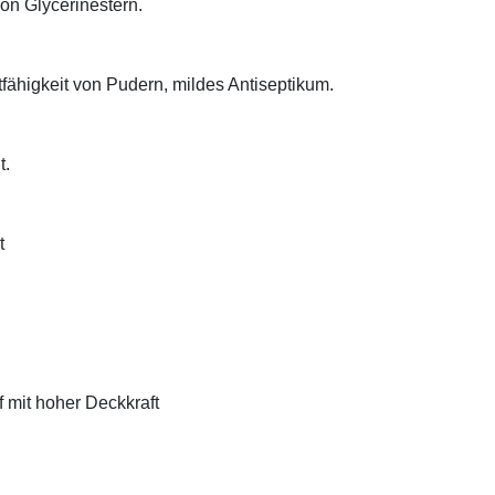
on Glycerinestern.
tfähigkeit von Pudern, mildes Antiseptikum.
t.
t
f mit hoher Deckkraft