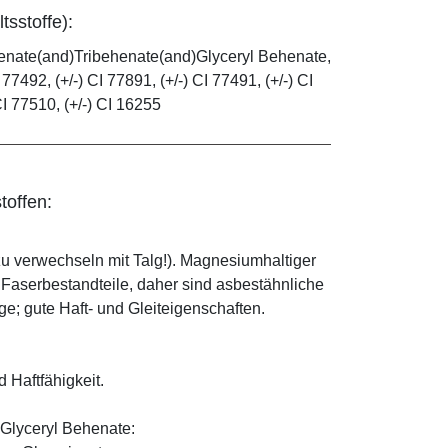
tsstoffe):
henate(and)Tribehenate(and)Glyceryl Behenate,
 77492, (+/-) CI 77891, (+/-) CI 77491, (+/-) CI
CI 77510, (+/-) CI 16255
toffen:
zu verwechseln mit Talg!). Magnesiumhaltiger
e Faserbestandteile, daher sind asbestähnliche
; gute Haft- und Gleiteigenschaften.
d Haftfähigkeit.
Glyceryl Behenate: