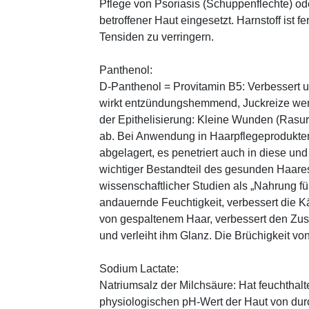
Pflege von Psoriasis (Schuppenflechte) ode
betroffener Haut eingesetzt. Harnstoff ist fe
Tensiden zu verringern.
Panthenol:
D-Panthenol = Provitamin B5: Verbessert 
wirkt entzündungshemmend, Juckreize wer
der Epithelisierung: Kleine Wunden (Rasu
ab. Bei Anwendung in Haarpflegeprodukten
abgelagert, es penetriert auch in diese und
wichtiger Bestandteil des gesunden Haares 
wissenschaftlicher Studien als „Nahrung fü
andauernde Feuchtigkeit, verbessert die K
von gespaltenem Haar, verbessert den Zus
und verleiht ihm Glanz. Die Brüchigkeit vo
Sodium Lactate:
Natriumsalz der Milchsäure: Hat feuchthal
physiologischen pH-Wert der Haut von durch