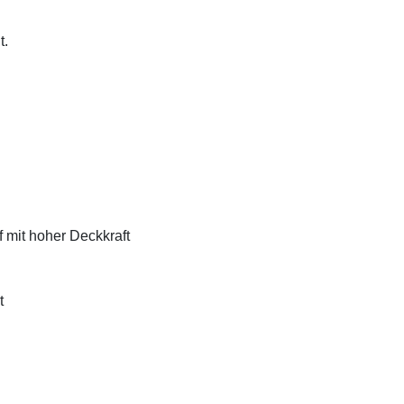
t.
f mit hoher Deckkraft
t