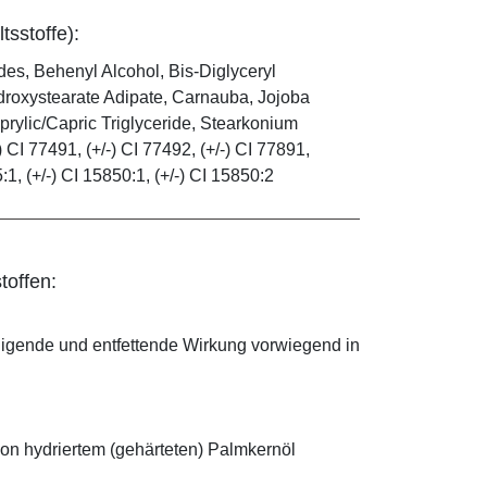
tsstoffe):
es, Behenyl Alcohol, Bis-Diglyceryl
droxystearate Adipate, Carnauba, Jojoba
rylic/Capric Triglyceride, Stearkonium
 CI 77491, (+/-) CI 77492, (+/-) CI 77891,
5:1, (+/-) CI 15850:1, (+/-) CI 15850:2
toffen:
nigende und entfettende Wirkung vorwiegend in
on hydriertem (gehärteten) Palmkernöl