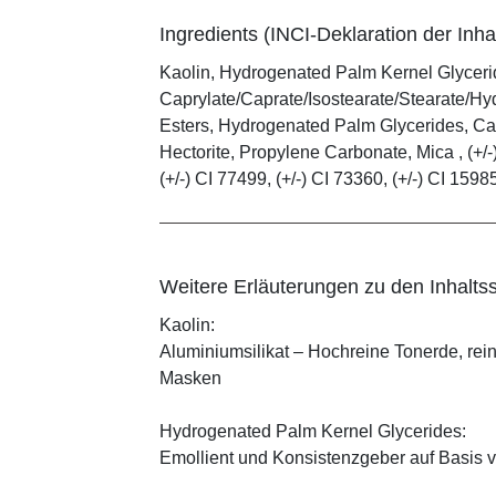
Ingredients (INCI-Deklaration der Inhal
Kaolin, Hydrogenated Palm Kernel Glycerid
Caprylate/Caprate/Isostearate/Stearate/Hy
Esters, Hydrogenated Palm Glycerides, Cap
Hectorite, Propylene Carbonate, Mica , (+/-)
(+/-) CI 77499, (+/-) CI 73360, (+/-) CI 1598
Weitere Erläuterungen zu den Inhaltss
Kaolin:
Aluminiumsilikat – Hochreine Tonerde, rei
Masken
Hydrogenated Palm Kernel Glycerides:
Emollient und Konsistenzgeber auf Basis v