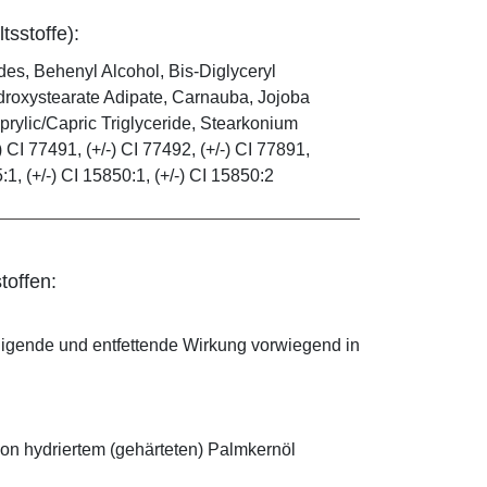
tsstoffe):
es, Behenyl Alcohol, Bis-Diglyceryl
droxystearate Adipate, Carnauba, Jojoba
rylic/Capric Triglyceride, Stearkonium
 CI 77491, (+/-) CI 77492, (+/-) CI 77891,
5:1, (+/-) CI 15850:1, (+/-) CI 15850:2
toffen:
nigende und entfettende Wirkung vorwiegend in
on hydriertem (gehärteten) Palmkernöl