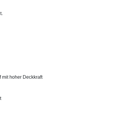
t.
f mit hoher Deckkraft
t