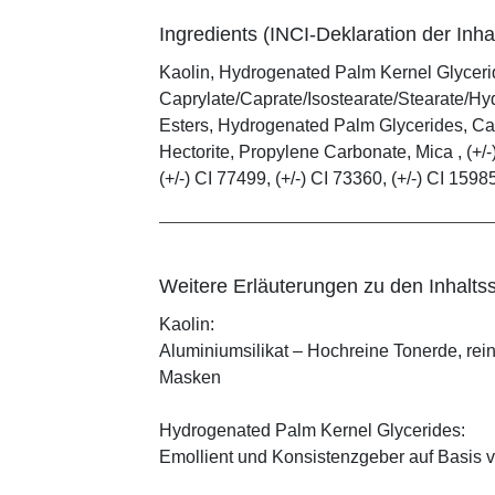
Ingredients (INCI-Deklaration der Inhal
Kaolin, Hydrogenated Palm Kernel Glycerid
Caprylate/Caprate/Isostearate/Stearate/Hy
Esters, Hydrogenated Palm Glycerides, Cap
Hectorite, Propylene Carbonate, Mica , (+/-)
(+/-) CI 77499, (+/-) CI 73360, (+/-) CI 1598
Weitere Erläuterungen zu den Inhaltss
Kaolin:
Aluminiumsilikat – Hochreine Tonerde, rei
Masken
Hydrogenated Palm Kernel Glycerides:
Emollient und Konsistenzgeber auf Basis v