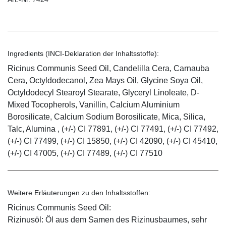
Ingredients (INCI-Deklaration der Inhaltsstoffe):
Ricinus Communis Seed Oil, Candelilla Cera, Carnauba
Cera, Octyldodecanol, Zea Mays Oil, Glycine Soya Oil,
Octyldodecyl Stearoyl Stearate, Glyceryl Linoleate, D-
Mixed Tocopherols, Vanillin, Calcium Aluminium
Borosilicate, Calcium Sodium Borosilicate, Mica, Silica,
Talc, Alumina , (+/-) CI 77891, (+/-) CI 77491, (+/-) CI 77492,
(+/-) CI 77499, (+/-) CI 15850, (+/-) CI 42090, (+/-) CI 45410,
(+/-) CI 47005, (+/-) CI 77489, (+/-) CI 77510
Weitere Erläuterungen zu den Inhaltsstoffen:
Ricinus Communis Seed Oil:
Rizinusöl: Öl aus dem Samen des Rizinusbaumes, sehr