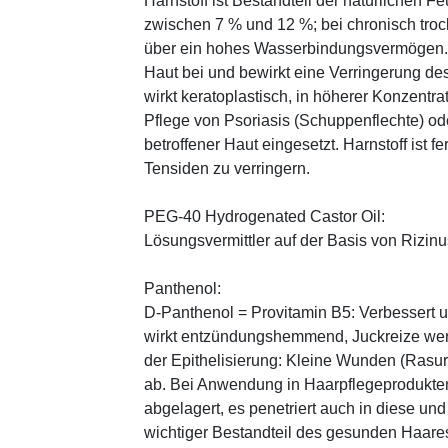
Harnstoff ist Bestandteil der natürlichen F
zwischen 7 % und 12 %; bei chronisch trock
über ein hohes Wasserbindungsvermögen. E
Haut bei und bewirkt eine Verringerung de
wirkt keratoplastisch, in höherer Konzentra
Pflege von Psoriasis (Schuppenflechte) ode
betroffener Haut eingesetzt. Harnstoff ist fe
Tensiden zu verringern.
PEG-40 Hydrogenated Castor Oil:
Lösungsvermittler auf der Basis von Rizinus
Panthenol:
D-Panthenol = Provitamin B5: Verbessert 
wirkt entzündungshemmend, Juckreize wer
der Epithelisierung: Kleine Wunden (Rasu
ab. Bei Anwendung in Haarpflegeprodukten
abgelagert, es penetriert auch in diese und
wichtiger Bestandteil des gesunden Haares 