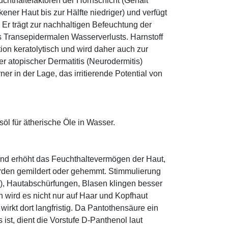
euchthaltefaktoren der Hornschicht (Gehalt
ener Haut bis zur Hälfte niedriger) und verfügt
r trägt zur nachhaltigen Befeuchtung der
s Transepidermalen Wasserverlusts. Harnstoff
tion keratolytisch und wird daher auch zur
r atopischer Dermatitis (Neurodermitis)
rner in der Lage, das irritierende Potential von
öl für ätherische Öle in Wasser.
und erhöht das Feuchthaltevermögen der Haut,
den gemildert oder gehemmt. Stimmulierung
r), Hautabschürfungen, Blasen klingen besser
 wird es nicht nur auf Haar und Kopfhaut
 wirkt dort langfristig. Da Pantothensäure ein
ist, dient die Vorstufe D-Panthenol laut