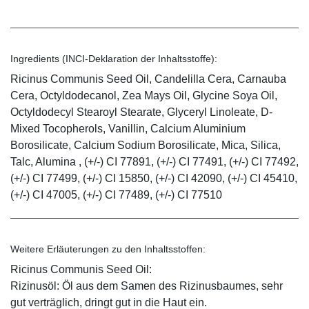
Ingredients (INCI-Deklaration der Inhaltsstoffe):
Ricinus Communis Seed Oil, Candelilla Cera, Carnauba
Cera, Octyldodecanol, Zea Mays Oil, Glycine Soya Oil,
Octyldodecyl Stearoyl Stearate, Glyceryl Linoleate, D-
Mixed Tocopherols, Vanillin, Calcium Aluminium
Borosilicate, Calcium Sodium Borosilicate, Mica, Silica,
Talc, Alumina , (+/-) CI 77891, (+/-) CI 77491, (+/-) CI 77492,
(+/-) CI 77499, (+/-) CI 15850, (+/-) CI 42090, (+/-) CI 45410,
(+/-) CI 47005, (+/-) CI 77489, (+/-) CI 77510
Weitere Erläuterungen zu den Inhaltsstoffen:
Ricinus Communis Seed Oil:
Rizinusöl: Öl aus dem Samen des Rizinusbaumes, sehr
gut verträglich, dringt gut in die Haut ein.