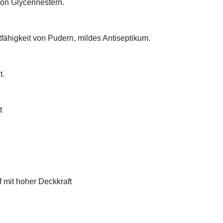
on Glycerinestern.
tfähigkeit von Pudern, mildes Antiseptikum.
t.
t
f mit hoher Deckkraft