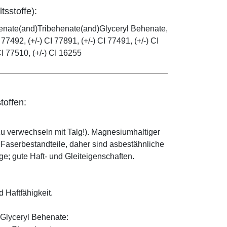
tsstoffe):
henate(and)Tribehenate(and)Glyceryl Behenate,
 77492, (+/-) CI 77891, (+/-) CI 77491, (+/-) CI
CI 77510, (+/-) CI 16255
toffen:
zu verwechseln mit Talg!). Magnesiumhaltiger
e Faserbestandteile, daher sind asbestähnliche
; gute Haft- und Gleiteigenschaften.
d Haftfähigkeit.
Glyceryl Behenate: