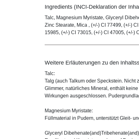
Ingredients (INCI-Deklaration der Inhal
Talc, Magnesium Myristate, Glyceryl Dibe
Zinc Stearate, Mica , (+/-) CI 77499, (+/-) CI
15985, (+/-) CI 73015, (+/-) CI 47005, (+/-) 
Weitere Erläuterungen zu den Inhaltss
Talc:
Talg (auch Talkum oder Speckstein. Nicht 
Glimmer, natürliches Mineral, enthält kein
Wirkungen ausgeschlossen. Pudergrundlage
Magnesium Myristate:
Füllmaterial in Pudern, unterstützt Gleit- un
Glyceryl Dibehenate(and)Tribehenate(and)