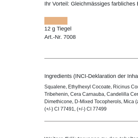
Ihr Vorteil:
Gleichmässiges farbliches E
12 g Tiegel
Art.-Nr. 7008
Ingredients (INCI-Deklaration der Inhal
Squalene, Ethylhexyl Cocoate, Ricinus Co
Tribehenin, Cera Carnauba, Candelilla Cera
Dimethicone, D-Mixed Tocopherols, Mica (and
(+/-) CI 77491, (+/-) CI 77499