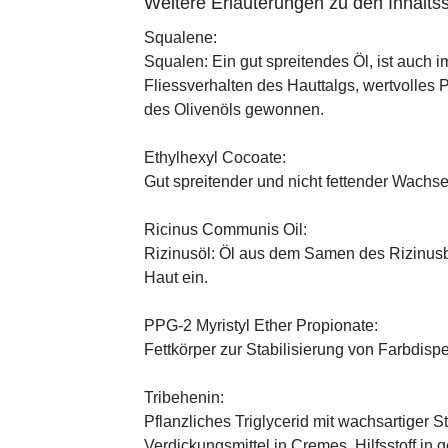
Weitere Erläuterungen zu den Inhaltss
Squalene:
Squalen: Ein gut spreitendes Öl, ist auch 
Fliessverhalten des Hauttalgs, wertvolles 
des Olivenöls gewonnen.
Ethylhexyl Cocoate:
Gut spreitender und nicht fettender Wachses
Ricinus Communis Oil:
Rizinusöl: Öl aus dem Samen des Rizinusbau
Haut ein.
PPG-2 Myristyl Ether Propionate:
Fettkörper zur Stabilisierung von Farbdisp
Tribehenin:
Pflanzliches Triglycerid mit wachsartiger S
Verdickungsmittel in Cremes, Hilfsstoff in