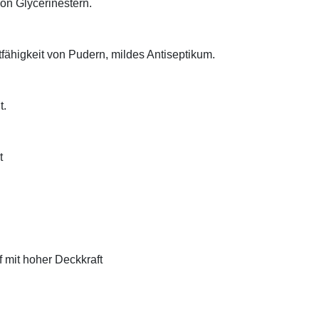
on Glycerinestern.
tfähigkeit von Pudern, mildes Antiseptikum.
t.
t
f mit hoher Deckkraft