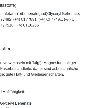
tsstoffe):
henate(and)Tribehenate(and)Glyceryl Behenate,
 77492, (+/-) CI 77891, (+/-) CI 77491, (+/-) CI
CI 77510, (+/-) CI 16255
toffen:
zu verwechseln mit Talg!). Magnesiumhaltiger
e Faserbestandteile, daher sind asbestähnliche
; gute Haft- und Gleiteigenschaften.
d Haftfähigkeit.
Glyceryl Behenate: