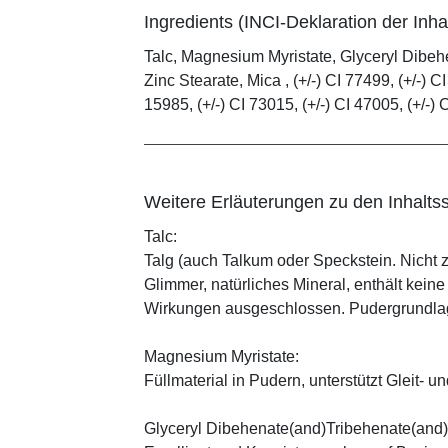
Ingredients (INCI-Deklaration der Inhal
Talc, Magnesium Myristate, Glyceryl Dibe
Zinc Stearate, Mica , (+/-) CI 77499, (+/-) CI
15985, (+/-) CI 73015, (+/-) CI 47005, (+/-) 
Weitere Erläuterungen zu den Inhaltss
Talc:
Talg (auch Talkum oder Speckstein. Nicht 
Glimmer, natürliches Mineral, enthält kein
Wirkungen ausgeschlossen. Pudergrundlage
Magnesium Myristate:
Füllmaterial in Pudern, unterstützt Gleit- un
Glyceryl Dibehenate(and)Tribehenate(and)