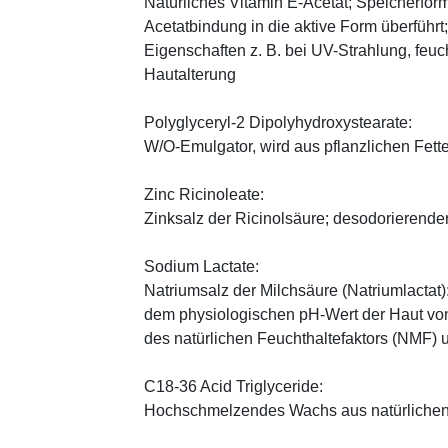
Natürliches Vitamin E-Acetat; Speicherform
Acetatbindung in die aktive Form überführt
Eigenschaften z. B. bei UV-Strahlung, feuc
Hautalterung
Polyglyceryl-2 Dipolyhydroxystearate:
W/O-Emulgator, wird aus pflanzlichen Fette
Zinc Ricinoleate:
Zinksalz der Ricinolsäure; desodorierender
Sodium Lactate:
Natriumsalz der Milchsäure (Natriumlactat)
dem physiologischen pH-Wert der Haut von 
des natürlichen Feuchthaltefaktors (NMF)
C18-36 Acid Triglyceride:
Hochschmelzendes Wachs aus natürlichen