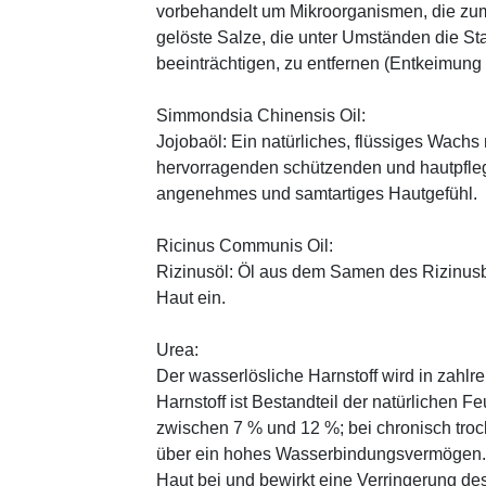
vorbehandelt um Mikroorganismen, die zum
gelöste Salze, die unter Umständen die St
beeinträchtigen, zu entfernen (Entkeimung
Simmondsia Chinensis Oil:
Jojobaöl: Ein natürliches, flüssiges Wachs 
hervorragenden schützenden und hautpfle
angenehmes und samtartiges Hautgefühl.
Ricinus Communis Oil:
Rizinusöl: Öl aus dem Samen des Rizinusbau
Haut ein.
Urea:
Der wasserlösliche Harnstoff wird in zahlr
Harnstoff ist Bestandteil der natürlichen F
zwischen 7 % und 12 %; bei chronisch trock
über ein hohes Wasserbindungsvermögen. E
Haut bei und bewirkt eine Verringerung de