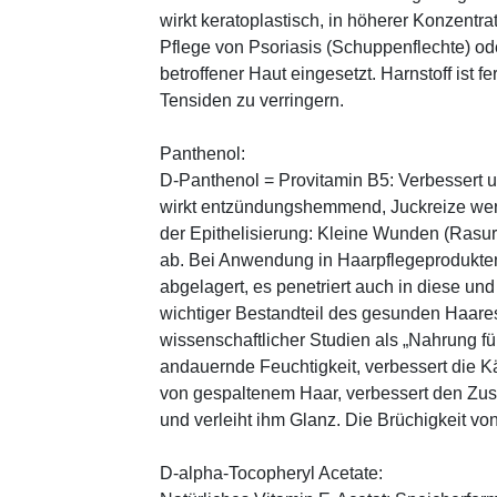
wirkt keratoplastisch, in höherer Konzentra
Pflege von Psoriasis (Schuppenflechte) ode
betroffener Haut eingesetzt. Harnstoff ist fe
Tensiden zu verringern.
Panthenol:
D-Panthenol = Provitamin B5: Verbessert 
wirkt entzündungshemmend, Juckreize wer
der Epithelisierung: Kleine Wunden (Rasu
ab. Bei Anwendung in Haarpflegeprodukten
abgelagert, es penetriert auch in diese und
wichtiger Bestandteil des gesunden Haares 
wissenschaftlicher Studien als „Nahrung fü
andauernde Feuchtigkeit, verbessert die K
von gespaltenem Haar, verbessert den Zus
und verleiht ihm Glanz. Die Brüchigkeit vo
D-alpha-Tocopheryl Acetate: