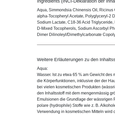
Ingredients (INCI-Deklaration der Inhal
Aqua, Simmondsia Chinensis Oil, Ricinus 
alpha-Tocopheryl Acetate, Polyglyceryl-2 D
Sodium Lactate, C18-36 Acid Triglyceride, 
D-Mixed Tocopherols, Sodium Ascorbyl Phos
Dimer Dilinoleyl/Dimethylcarbonate Copol
Weitere Erläuterungen zu den Inhaltss
Aqua:
Wasser. Ist zu etwa 65 % am Gewicht des m
die Körperfunktionen, inklusive der der Ha
bei vielen kosmetischen Produkten (wässr
den Inhaltsstoff mit dem mengenmässig grös
Emulsionen die Grundlage der wässrigen Ph
polare (hydrophile) Stoffe wie z. B. Alkoho
Verwendung in kosmetischen Mitteln wird d