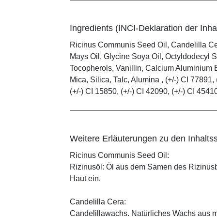
Ingredients (INCI-Deklaration der Inhal
Ricinus Communis Seed Oil, Candelilla C
Mays Oil, Glycine Soya Oil, Octyldodecyl S
Tocopherols, Vanillin, Calcium Aluminium B
Mica, Silica, Talc, Alumina , (+/-) CI 77891, 
(+/-) CI 15850, (+/-) CI 42090, (+/-) CI 4541
Weitere Erläuterungen zu den Inhaltss
Ricinus Communis Seed Oil:
Rizinusöl: Öl aus dem Samen des Rizinusbau
Haut ein.
Candelilla Cera:
Candelillawachs. Natürliches Wachs aus 