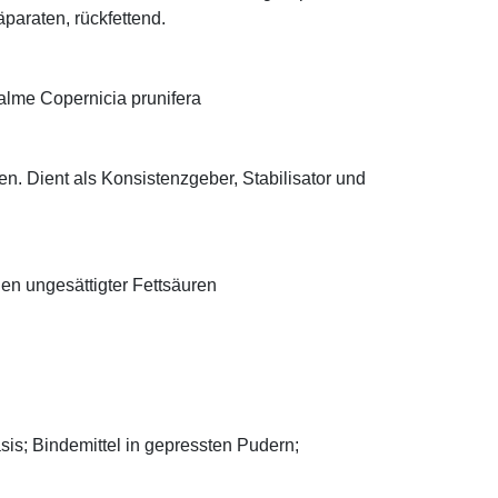
äparaten, rückfettend.
alme Copernicia prunifera
n. Dient als Konsistenzgeber, Stabilisator und
len ungesättigter Fettsäuren
asis; Bindemittel in gepressten Pudern;