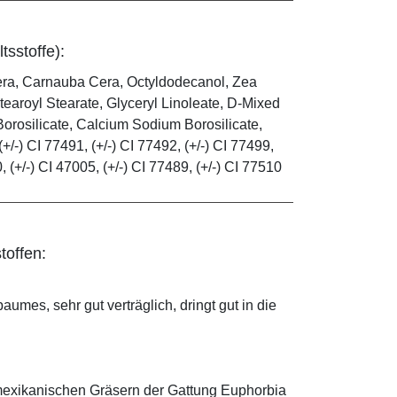
tsstoffe):
era, Carnauba Cera, Octyldodecanol, Zea
tearoyl Stearate, Glyceryl Linoleate, D-Mixed
orosilicate, Calcium Sodium Borosilicate,
(+/-) CI 77491, (+/-) CI 77492, (+/-) CI 77499,
0, (+/-) CI 47005, (+/-) CI 77489, (+/-) CI 77510
toffen:
mes, sehr gut verträglich, dringt gut in die
mexikanischen Gräsern der Gattung Euphorbia