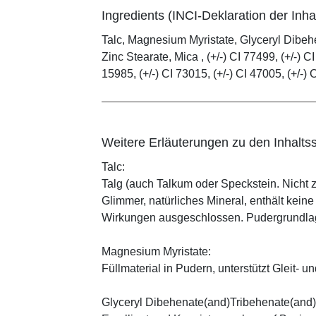
Ingredients (INCI-Deklaration der Inhal
Talc, Magnesium Myristate, Glyceryl Dibe
Zinc Stearate, Mica , (+/-) CI 77499, (+/-) CI
15985, (+/-) CI 73015, (+/-) CI 47005, (+/-) 
Weitere Erläuterungen zu den Inhaltss
Talc:
Talg (auch Talkum oder Speckstein. Nicht 
Glimmer, natürliches Mineral, enthält kein
Wirkungen ausgeschlossen. Pudergrundlage
Magnesium Myristate:
Füllmaterial in Pudern, unterstützt Gleit- un
Glyceryl Dibehenate(and)Tribehenate(and)