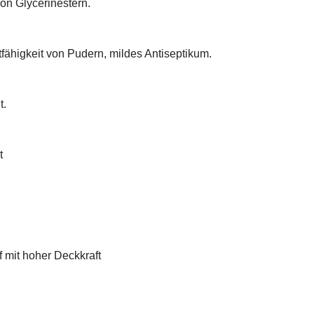
on Glycerinestern.
tfähigkeit von Pudern, mildes Antiseptikum.
t.
t
f mit hoher Deckkraft