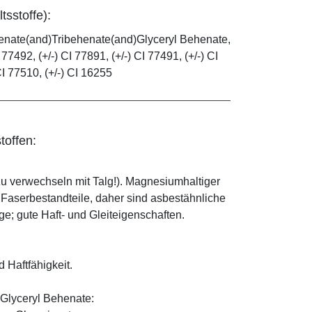
tsstoffe):
henate(and)Tribehenate(and)Glyceryl Behenate,
 77492, (+/-) CI 77891, (+/-) CI 77491, (+/-) CI
CI 77510, (+/-) CI 16255
toffen:
zu verwechseln mit Talg!). Magnesiumhaltiger
e Faserbestandteile, daher sind asbestähnliche
; gute Haft- und Gleiteigenschaften.
d Haftfähigkeit.
Glyceryl Behenate: