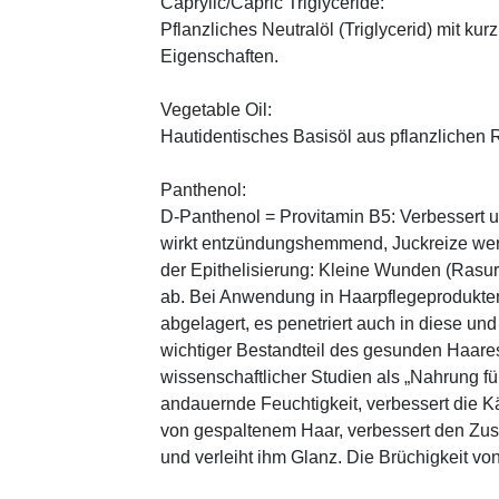
Caprylic/Capric Triglyceride:
Pflanzliches Neutralöl (Triglycerid) mit kur
Eigenschaften.
Vegetable Oil:
Hautidentisches Basisöl aus pflanzlichen Ro
Panthenol:
D-Panthenol = Provitamin B5: Verbessert 
wirkt entzündungshemmend, Juckreize wer
der Epithelisierung: Kleine Wunden (Rasu
ab. Bei Anwendung in Haarpflegeprodukten
abgelagert, es penetriert auch in diese und
wichtiger Bestandteil des gesunden Haares 
wissenschaftlicher Studien als „Nahrung fü
andauernde Feuchtigkeit, verbessert die K
von gespaltenem Haar, verbessert den Zus
und verleiht ihm Glanz. Die Brüchigkeit vo