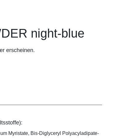
ER night-blue
er erscheinen.
tsstoffe):
ium Myristate, Bis-Diglyceryl Polyacyladipate-