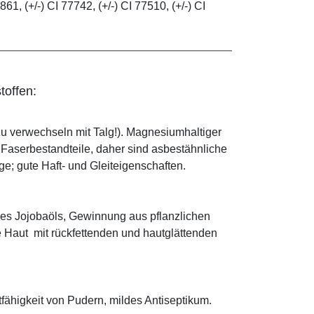
861, (+/-) CI 77742, (+/-) CI 77510, (+/-) CI
toffen:
zu verwechseln mit Talg!). Magnesiumhaltiger
e Faserbestandteile, daher sind asbestähnliche
; gute Haft- und Gleiteigenschaften.
es Jojobaöls, Gewinnung aus pflanzlichen
e Haut mit rückfettenden und hautglättenden
tfähigkeit von Pudern, mildes Antiseptikum.