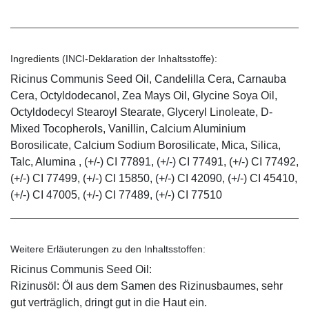
Ingredients (INCI-Deklaration der Inhaltsstoffe):
Ricinus Communis Seed Oil, Candelilla Cera, Carnauba
Cera, Octyldodecanol, Zea Mays Oil, Glycine Soya Oil,
Octyldodecyl Stearoyl Stearate, Glyceryl Linoleate, D-
Mixed Tocopherols, Vanillin, Calcium Aluminium
Borosilicate, Calcium Sodium Borosilicate, Mica, Silica,
Talc, Alumina , (+/-) CI 77891, (+/-) CI 77491, (+/-) CI 77492,
(+/-) CI 77499, (+/-) CI 15850, (+/-) CI 42090, (+/-) CI 45410,
(+/-) CI 47005, (+/-) CI 77489, (+/-) CI 77510
Weitere Erläuterungen zu den Inhaltsstoffen:
Ricinus Communis Seed Oil:
Rizinusöl: Öl aus dem Samen des Rizinusbaumes, sehr
gut verträglich, dringt gut in die Haut ein.