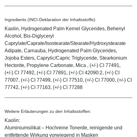
Ingredients (INCI-Deklaration der Inhaltsstoffe):
Kaolin, Hydrogenated Palm Kernel Glycerides, Behenyl
Alcohol, Bis-Diglyceryl
Caprylate/Caprate/Isostearate/Stearate/Hydroxystearate
Adipate, Carnauba, Hydrogenated Palm Glycerides,
Jojoba Esters, Caprylic/Capric Triglyceride, Stearkonium
Hectorite, Propylene Carbonate, Mica , (+/-) CI 77491,
(+/-) CI 77492, (+/-) CI 77891, (+/-) CI 42090:2, (+/-) CI
77007, (+/-) CI 77499, (+/-) CI 77510, (+/-) CI 77000, (+/-) CI
77742, (+/-) CI 77163, (+/-) CI 77288
Weitere Erläuterungen zu den Inhaltsstoffen:
Kaolin:
Aluminiumsilikat – Hochreine Tonerde, reinigende und
entfettende Wirkung vorwiegend in Masken